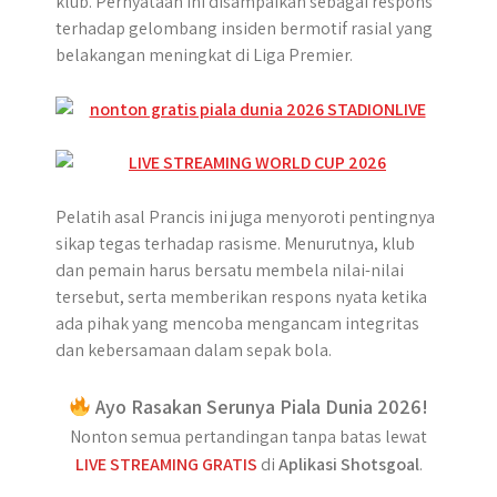
klub. Pernyataan ini disampaikan sebagai respons
terhadap gelombang insiden bermotif rasial yang
belakangan meningkat di Liga Premier.
Pelatih asal Prancis ini juga menyoroti pentingnya
sikap tegas terhadap rasisme. Menurutnya, klub
dan pemain harus bersatu membela nilai-nilai
tersebut, serta memberikan respons nyata ketika
ada pihak yang mencoba mengancam integritas
dan kebersamaan dalam sepak bola.
Ayo Rasakan Serunya Piala Dunia 2026!
Nonton semua pertandingan tanpa batas lewat
LIVE STREAMING GRATIS
di
Aplikasi Shotsgoal
.