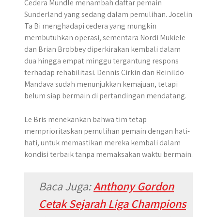
Cedera Mundle menambah daftar pemain
Sunderland yang sedang dalam pemulihan. Jocelin
Ta Bi menghadapi cedera yang mungkin
membutuhkan operasi, sementara Nordi Mukiele
dan Brian Brobbey diperkirakan kembali dalam
dua hingga empat minggu tergantung respons
terhadap rehabilitasi. Dennis Cirkin dan Reinildo
Mandava sudah menunjukkan kemajuan, tetapi
belum siap bermain di pertandingan mendatang.
Le Bris menekankan bahwa tim tetap
memprioritaskan pemulihan pemain dengan hati-
hati, untuk memastikan mereka kembali dalam
kondisi terbaik tanpa memaksakan waktu bermain.
Baca Juga:
Anthony Gordon
Cetak Sejarah Liga Champions