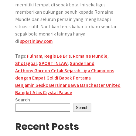
memiliki tempat di sepak bola. Ini sekaligus
memberikan dukungan penuh kepada Romaine
Mundle dan seluruh pemain yang menghadapi
situasi sulit. Nantikan terus kabar terbaru seputar
sepak bola menarik lainnya hanya
di
sportinlaw.com
.
Tags:
Fulham
,
Regis Le Bris
,
Romaine Mundle
,
Shotsgoal
,
SPORT INLAW
,
Sunderland
Post
Anthony Gordon Cetak Sejarah Liga Champions
dengan Empat Gol di Babak Pertama
navigation
Benjamin Sesko Bersinar Bawa Manchester United
Bangkit Atas Crystal Palace
Search
Search
Recent Posts