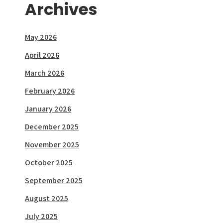
Archives
May 2026
April 2026
March 2026
February 2026
January 2026
December 2025
November 2025
October 2025
September 2025
August 2025
July 2025