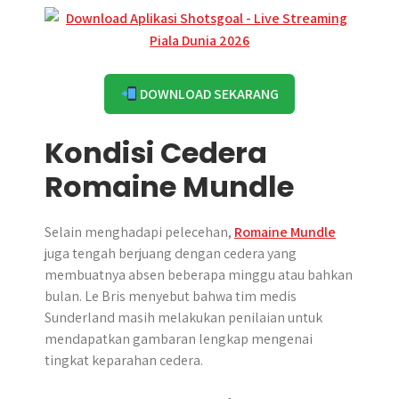
DOWNLOAD SEKARANG
Kondisi Cedera
Romaine Mundle
Selain menghadapi pelecehan,
Romaine Mundle
juga tengah berjuang dengan cedera yang
membuatnya absen beberapa minggu atau bahkan
bulan. Le Bris menyebut bahwa tim medis
Sunderland masih melakukan penilaian untuk
mendapatkan gambaran lengkap mengenai
tingkat keparahan cedera.