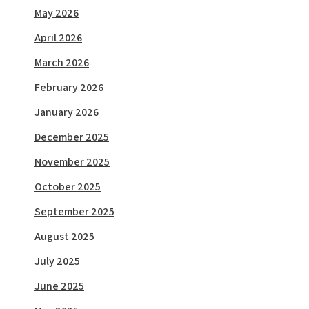
May 2026
April 2026
March 2026
February 2026
January 2026
December 2025
November 2025
October 2025
September 2025
August 2025
July 2025
June 2025