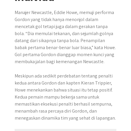
Manajer Newcastle, Eddie Howe, memuji performa
Gordon yang tidak hanya menonjol dalam
mencetak gol tetapi juga dalam gerakan tanpa
bola. “Dia memulai tekanan, dan sejumlah golnya
datang dari sikapnya tanpa bola. Penampilan
babak pertama benar-benar luar biasa,” kata Howe.
Gol pertama Gordon dianggap momen kunci yang
membuka jalan bagi kemenangan Newcastle.
Meskipun ada sedikit perdebatan tentang penalti
kedua antara Gordon dan kapten Kieran Trippier,
Howe menekankan bahwa situasi itu tetap positif.
Kedua pemain mampu bekerja sama untuk
memastikan eksekusi penalti berhasil sempurna,
menambah rasa percaya diri Gordon, dan
menegaskan dinamika tim yang sehat di lapangan.