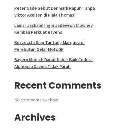
Peter Gade Sebut Denmark Rapuh Tanpa
Viktor Axelsen di Piala Thomas
Lamar Jackson Ingin Jadeveon Clowney
Kembali Perkuat Ravens
Bezzecchi Siap Tantang Marquez di
Perebutan Gelar MotoGP
Bayern Munich Dapat Kabar Baik Cedera
Alphonso Davies Tidak Parah
Recent Comments
No comments to show.
Archives