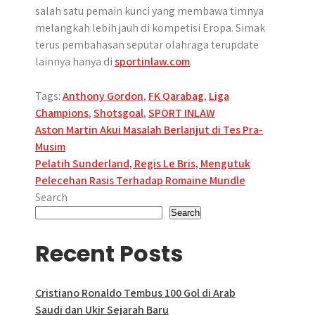
salah satu pemain kunci yang membawa timnya
melangkah lebih jauh di kompetisi Eropa. Simak
terus pembahasan seputar olahraga terupdate
lainnya hanya di
sportinlaw.com
.
Tags:
Anthony Gordon
,
FK Qarabag
,
Liga
Champions
,
Shotsgoal
,
SPORT INLAW
Post
Aston Martin Akui Masalah Berlanjut di Tes Pra-
Musim
navigation
Pelatih Sunderland, Regis Le Bris, Mengutuk
Pelecehan Rasis Terhadap Romaine Mundle
Search
Search
Recent Posts
Cristiano Ronaldo Tembus 100 Gol di Arab
Saudi dan Ukir Sejarah Baru