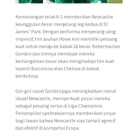
Kemenangan telak 6-1 memberikan Newcastle
keunggulan besar menjelang leg kedua di St
James’ Park. Dengan performa menyerang yang
impresif, tim asuhan Howe kini memiliki peluang
kuat untuk melaju ke babak 16 besar. Keberhasilan
Gordon dan timnya membuat mereka
kemungkinan besar akan menghadapi tim kuat
seperti Barcelona atau Chelsea di babak
berikutnya.
Gol-gol cepat Gordon juga meningkatkan moral
skuad Newcastle, memperkuat posisi mereka
sebagai pesaing serius di Liga Champions.
Penampilan spektakulernya memberikan sinyal
bagi lawan bahwa Newcastle siap tampil agresif
dan efektif di kompetisi Eropa.