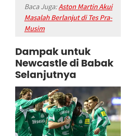
Baca Juga:
Aston Martin Akui
Masalah Berlanjut di Tes Pra-
Musim
Dampak untuk
Newcastle di Babak
Selanjutnya