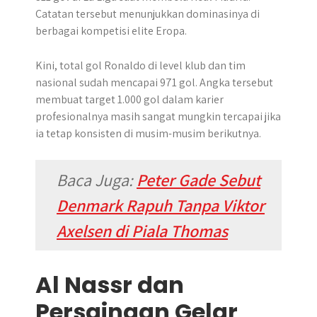
Catatan tersebut menunjukkan dominasinya di
berbagai kompetisi elite Eropa.
Kini, total gol Ronaldo di level klub dan tim
nasional sudah mencapai 971 gol. Angka tersebut
membuat target 1.000 gol dalam karier
profesionalnya masih sangat mungkin tercapai jika
ia tetap konsisten di musim-musim berikutnya.
Baca Juga:
Peter Gade Sebut
Denmark Rapuh Tanpa Viktor
Axelsen di Piala Thomas
Al Nassr dan
Persaingan Gelar