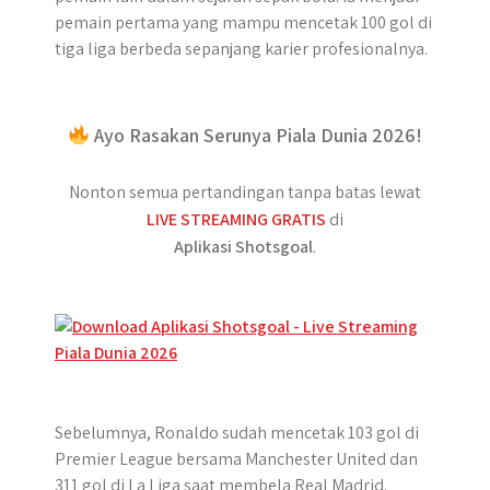
pemain pertama yang mampu mencetak 100 gol di
tiga liga berbeda sepanjang karier profesionalnya.
Ayo Rasakan Serunya Piala Dunia 2026!
Nonton semua pertandingan tanpa batas lewat
LIVE STREAMING GRATIS
di
Aplikasi Shotsgoal
.
Sebelumnya, Ronaldo sudah mencetak 103 gol di
Premier League bersama Manchester United dan
311 gol di La Liga saat membela Real Madrid.