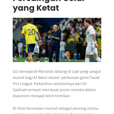
yang Ketat
Gol bersejarah Ronaldo datang di saat yang sangat
krusial bagi Al Nassr dalam’ perburuan gelar Saudi
Pro League. Kekalahan sebelumnya dari Al-
Qadsiah sempat membuat posisi mereka dalam
klasemen menjadi lebih tertekan.
Al-Hilal kemudian muncul sebagai pesaing utama