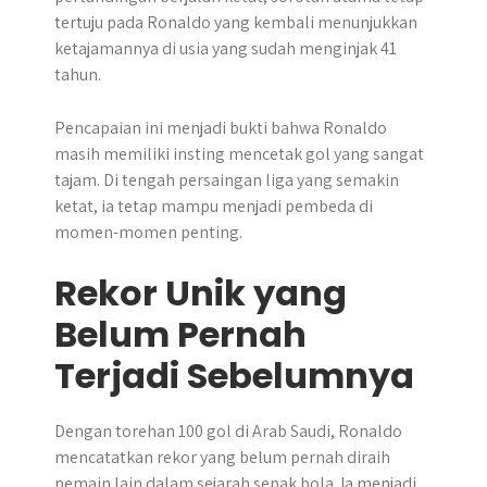
tertuju pada Ronaldo yang kembali menunjukkan
ketajamannya di usia yang sudah menginjak 41
tahun.
Pencapaian ini menjadi bukti bahwa Ronaldo
masih memiliki insting mencetak gol yang sangat
tajam. Di tengah persaingan liga yang semakin
ketat, ia tetap mampu menjadi pembeda di
momen-momen penting.
Rekor Unik yang
Belum Pernah
Terjadi Sebelumnya
Dengan torehan 100 gol di Arab Saudi, Ronaldo
mencatatkan rekor yang belum pernah diraih
pemain lain dalam sejarah sepak bola. Ia menjadi