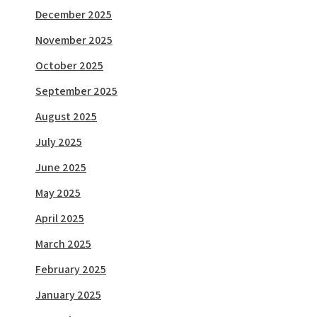
December 2025
November 2025
October 2025
September 2025
August 2025
July 2025
June 2025
May 2025
April 2025
March 2025
February 2025
January 2025