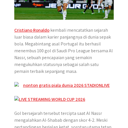
p
k
e
m
r
Cristiano Ronaldo
kembali mencatatkan sejarah
luar biasa dalam karier panjangnya di dunia sepak
bola. Megabintang asal Portugal itu berhasil
menembus 100 gol di Saudi Pro League bersama Al
Nassr, sebuah pencapaian yang semakin
mengukuhkan statusnya sebagai salah satu
pemain terbaik sepanjang masa.
Gol bersejarah tersebut tercipta saat Al Nassr
mengalahkan Al-Shabab dengan skor 4-2. Meski
pertandingan berjalan ketat, sorotan utama tetap