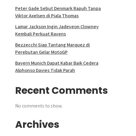
Peter Gade Sebut Denmark Rapuh Tanpa
Viktor Axelsen di Piala Thomas
Lamar Jackson Ingin Jadeveon Clowney
Kembali Perkuat Ravens
Bezzecchi Siap Tantang Marquez di
Perebutan Gelar MotoGP
Bayern Munich Dapat Kabar Baik Cedera
Alphonso Davies Tidak Parah
Recent Comments
No comments to show.
Archives