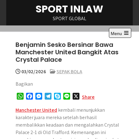
Skip
et Giriş
marsbahis
BirCasino giriş
Padişahbet
Vippark
Hitbet
몽골 es
SPORT INLAW
to
content
SPORT GLOBAL
Menu
Open
Benjamin Sesko Bersinar Bawa
the
main
Manchester United Bangkit Atas
menu
Crystal Palace
03/02/2026
SEPAK BOLA
Bagikan
W
F
M
T
S
L
X
Share
h
a
e
e
k
i
a
c
s
l
y
n
Manchester United
kembali menunjukkan
t
e
s
e
p
e
karakter juara mereka setelah berhasil
s
b
e
g
e
membalikkan keadaan dan mengalahkan Crystal
A
o
n
r
Palace 2-1 di Old Trafford. Kemenangan ini
p
o
g
a