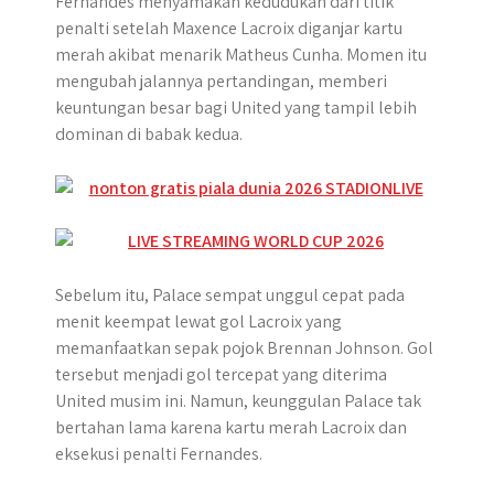
Fernandes menyamakan kedudukan dari titik
penalti setelah Maxence Lacroix diganjar kartu
merah akibat menarik Matheus Cunha. Momen itu
mengubah jalannya pertandingan, memberi
keuntungan besar bagi United yang tampil lebih
dominan di babak kedua.
Sebelum itu, Palace sempat unggul cepat pada
menit keempat lewat gol Lacroix yang
memanfaatkan sepak pojok Brennan Johnson. Gol
tersebut menjadi gol tercepat yang diterima
United musim ini. Namun, keunggulan Palace tak
bertahan lama karena kartu merah Lacroix dan
eksekusi penalti Fernandes.