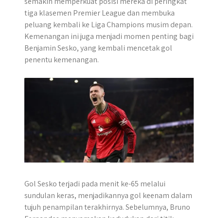
semakin memperkuat posisi mereka di peringkat
p
k
e
m
tiga klasemen Premier League dan membuka
r
peluang kembali ke Liga Champions musim depan.
Kemenangan ini juga menjadi momen penting bagi
Benjamin Sesko, yang kembali mencetak gol
penentu kemenangan.
Gol Sesko terjadi pada menit ke-65 melalui
sundulan keras, menjadikannya gol keenam dalam
tujuh penampilan terakhirnya. Sebelumnya, Bruno