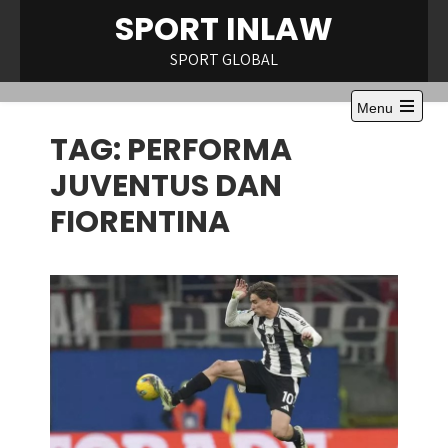
Skip
eneme bonusu
Dizipal
Galabet Giriş
marsbahis
Betify
Padişahbet
Vip
SPORT INLAW
to
content
SPORT GLOBAL
Menu
Open
TAG:
PERFORMA
the
main
menu
JUVENTUS DAN
FIORENTINA