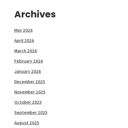
Archives
May 2026
April 2026
March 2026
February 2026
January 2026
December 2025
November 2025
October 2025
September 2025
August 2025