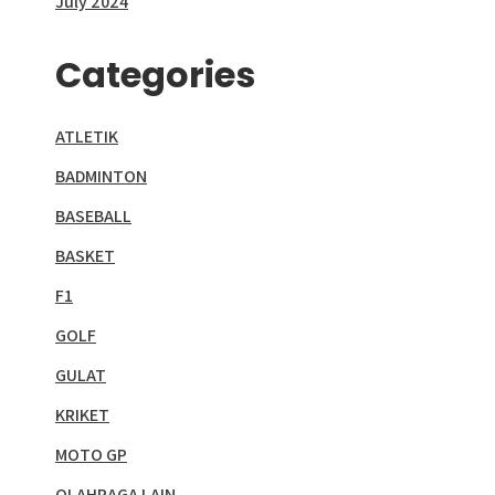
July 2024
Categories
ATLETIK
BADMINTON
BASEBALL
BASKET
F1
GOLF
GULAT
KRIKET
MOTO GP
OLAHRAGA LAIN