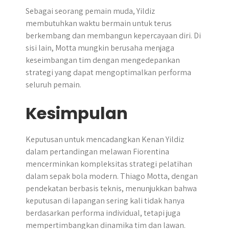
Sebagai seorang pemain muda, Yildiz
membutuhkan waktu bermain untuk terus
berkembang dan membangun kepercayaan diri. Di
sisi lain, Motta mungkin berusaha menjaga
keseimbangan tim dengan mengedepankan
strategi yang dapat mengoptimalkan performa
seluruh pemain.
Kesimpulan
​Keputusan untuk mencadangkan Kenan Yildiz
dalam pertandingan melawan Fiorentina
mencerminkan kompleksitas strategi pelatihan
dalam sepak bola modern.​ Thiago Motta, dengan
pendekatan berbasis teknis, menunjukkan bahwa
keputusan di lapangan sering kali tidak hanya
berdasarkan performa individual, tetapi juga
mempertimbangkan dinamika tim dan lawan.