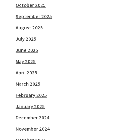
October 2025
September 2025
August 2025
July 2025
June 2025
May 2025
April 2025
March 2025
February 2025
January 2025
December 2024
November 2024