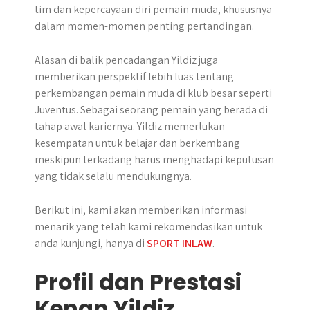
tim dan kepercayaan diri pemain muda, khususnya
dalam momen-momen penting pertandingan.
Alasan di balik pencadangan Yildiz juga
memberikan perspektif lebih luas tentang
perkembangan pemain muda di klub besar seperti
Juventus. Sebagai seorang pemain yang berada di
tahap awal kariernya. Yildiz memerlukan
kesempatan untuk belajar dan berkembang
meskipun terkadang harus menghadapi keputusan
yang tidak selalu mendukungnya.
Berikut ini, kami akan memberikan informasi
menarik yang telah kami rekomendasikan untuk
anda kunjungi, hanya di
SPORT INLAW
.
Profil dan Prestasi
Kenan Yildiz