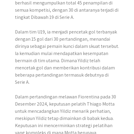
berhasil mengumpulkan total 45 penampilan di
semua kompetisi, dengan 30 di antaranya terjadi di
tingkat Dibawah 19 di Serie A.
Dalam tim U19, ia menjadi pencetak gol terbanyak
dengan 15 gol dari 30 pertandingan, menandai
dirinya sebagai pemain kunci dalam skuat tersebut.
Ia kemudian mulai mendapatkan kesempatan
bermain di tim utama. Dimana Yildiz telah
mencetak gol dan memberikan kontribusi dalam
beberapa pertandingan termasuk debutnya di
Serie A.
Dalam pertandingan melawan Fiorentina pada 30
Desember 2024, keputusan pelatih Thiago Motta
untuk mencadangkan Yildiz menarik perhatian,
meskipun Yildiz tetap dimainkan di babak kedua.
Keputusan ini mencerminkan strategi pelatihan
yang kompleks di mana Motta berupaya