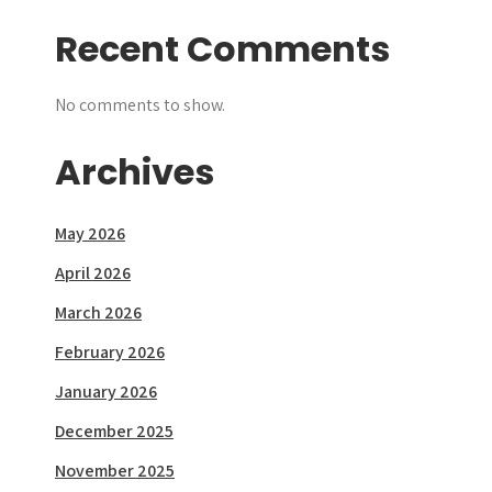
Recent Comments
No comments to show.
Archives
May 2026
April 2026
March 2026
February 2026
January 2026
December 2025
November 2025