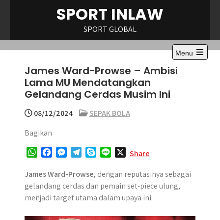
Skip
riş
marsbahis
BirCasino giriş
Padişahbet
Vippark
Hitbet
몽골 esim
be
SPORT INLAW
to
content
SPORT GLOBAL
Menu
Open
James Ward-Prowse – Ambisi
the
main
Lama MU Mendatangkan
menu
Gelandang Cerdas Musim Ini
08/12/2024
SEPAK BOLA
Bagikan
W
F
M
T
S
L
X
Share
h
a
e
e
k
i
a
c
s
l
y
n
James Ward-Prowse
, dengan reputasinya sebagai
t
e
s
e
p
e
gelandang cerdas dan pemain set-piece ulung,
s
b
e
g
e
menjadi target utama dalam upaya ini.
A
o
n
r
p
o
g
a