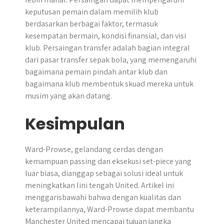
keputusan pemain dalam memilih klub
berdasarkan berbagai faktor, termasuk
kesempatan bermain, kondisi finansial, dan visi
klub. Persaingan transfer adalah bagian integral
dari pasar transfer sepak bola, yang memengaruhi
bagaimana pemain pindah antar klub dan
bagaimana klub membentuk skuad mereka untuk
musim yang akan datang.
Kesimpulan
Ward-Prowse, gelandang cerdas dengan
kemampuan passing dan eksekusi set-piece yang
luar biasa, dianggap sebagai solusi ideal untuk
meningkatkan lini tengah United. Artikel ini
menggarisbawahi bahwa dengan kualitas dan
keterampilannya, Ward-Prowse dapat membantu
Manchester United mencapai tujuan jangka