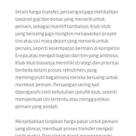
Selain harga transfer, persaingan juga melibatkan
tawaran gaji dan bonus yang menarik untuk
pemain, sebagai insentif tambahan. Klub-klub
yang bersaing juga mungkin menawarkan proyek
tim atau visi masa depan yang menarik untuk
pemain, seperti kesempatan bermain di kompetisi
Eropa atau menjadi bagian dari tim yang ambisius.
Klub-klub biasanya memiliki strategi dan prioritas
berbeda dalam proses rekrutmen, yang
memengaruhi bagaimana mereka bersaing untuk
merekrut pemain. Persaingan sering kali
dipengaruhi oleh kebutuhan spesifik klub, seperti
memperkuat lini tertentu atau menggantikan
pemain yang pindah.
Menyebabkan lonjakan harga pasar untuk pemain
yang diincar, membuat proses transfer menjadi
lebih mahal. Persaingan dapat mempengaruhi