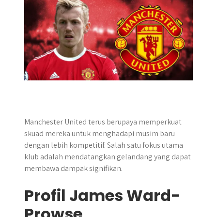
p
k
e
m
r
Manchester United terus berupaya memperkuat
skuad mereka untuk menghadapi musim baru
dengan lebih kompetitif. Salah satu fokus utama
klub adalah mendatangkan gelandang yang dapat
membawa dampak signifikan.
Profil James Ward-
Prowse