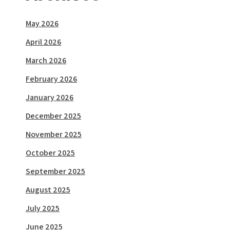
May 2026
April 2026
March 2026
February 2026
January 2026
December 2025
November 2025
October 2025
September 2025
August 2025
July 2025
June 2025