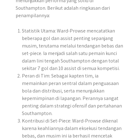
menunjukkan performa yang solid di
Southampton. Berikut adalah ringkasan dari
penampilannya:
Statistik Utama: Ward-Prowse mencatatkan
beberapa gol dan assist penting sepanjang
musim, terutama melalui tendangan bebas dan
set-piece. Ia menjadi salah satu pemain kunci
dalam lini tengah Southampton dengan total
sekitar 7 gol dan 10 assist di semua kompetisi.
Peran di Tim: Sebagai kapten tim, ia
memainkan peran sentral dalam penguasaan
bola dan distribusi, serta menunjukkan
kepemimpinan di lapangan. Perannya sangat
penting dalam strategi ofensif dan pertahanan
Southampton.
Kontribusi di Set-Piece: Ward-Prowse dikenal
karena keahliannya dalam eksekusi tendangan
bebas, dan musim ini ia berhasil mencetak