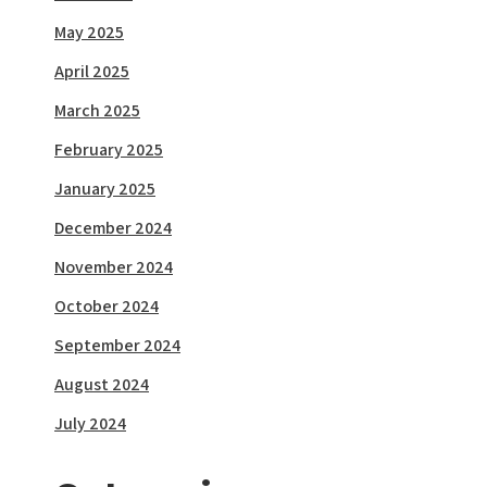
May 2025
April 2025
March 2025
February 2025
January 2025
December 2024
November 2024
October 2024
September 2024
August 2024
July 2024