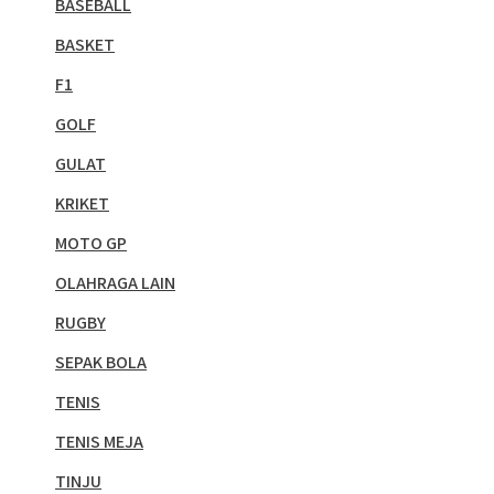
BASEBALL
BASKET
F1
GOLF
GULAT
KRIKET
MOTO GP
OLAHRAGA LAIN
RUGBY
SEPAK BOLA
TENIS
TENIS MEJA
TINJU