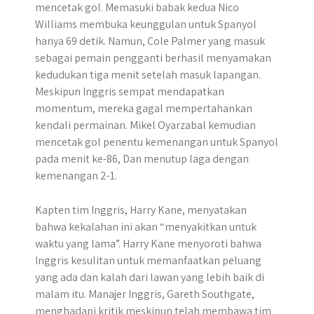
mencetak gol. Memasuki babak kedua Nico
Williams membuka keunggulan untuk Spanyol
hanya 69 detik. Namun, Cole Palmer yang masuk
sebagai pemain pengganti berhasil menyamakan
kedudukan tiga menit setelah masuk lapangan​.
Meskipun Inggris sempat mendapatkan
momentum, mereka gagal mempertahankan
kendali permainan. Mikel Oyarzabal kemudian
mencetak gol penentu kemenangan untuk Spanyol
pada menit ke-86, Dan menutup laga dengan
kemenangan 2-1​.
Kapten tim Inggris, Harry Kane, menyatakan
bahwa kekalahan ini akan “menyakitkan untuk
waktu yang lama”. Harry Kane menyoroti bahwa
Inggris kesulitan untuk memanfaatkan peluang
yang ada dan kalah dari lawan yang lebih baik di
malam itu​​. Manajer Inggris, Gareth Southgate,
menghadapi kritik meskipun telah membawa tim