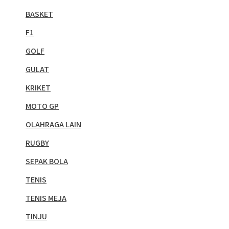
BASKET
F1
GOLF
GULAT
KRIKET
MOTO GP
OLAHRAGA LAIN
RUGBY
SEPAK BOLA
TENIS
TENIS MEJA
TINJU