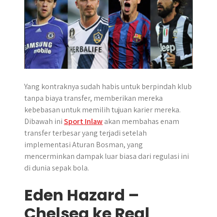
r
Yang kontraknya sudah habis untuk berpindah klub
tanpa biaya transfer, memberikan mereka
kebebasan untuk memilih tujuan karier mereka.
Dibawah ini
Sport Inlaw
akan membahas enam
transfer terbesar yang terjadi setelah
implementasi Aturan Bosman, yang
mencerminkan dampak luar biasa dari regulasi ini
di dunia sepak bola.
Eden Hazard –
Chelsea ke Real