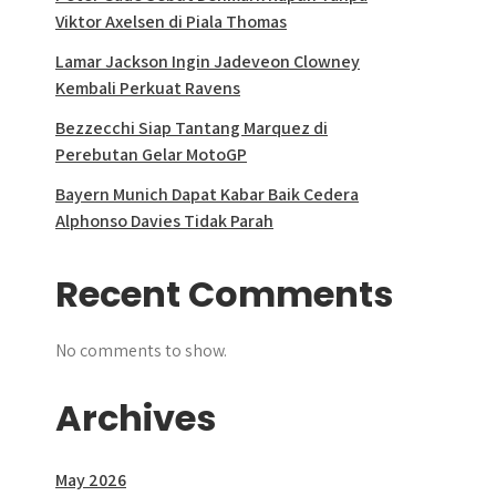
Viktor Axelsen di Piala Thomas
Lamar Jackson Ingin Jadeveon Clowney
Kembali Perkuat Ravens
Bezzecchi Siap Tantang Marquez di
Perebutan Gelar MotoGP
Bayern Munich Dapat Kabar Baik Cedera
Alphonso Davies Tidak Parah
Recent Comments
No comments to show.
Archives
May 2026