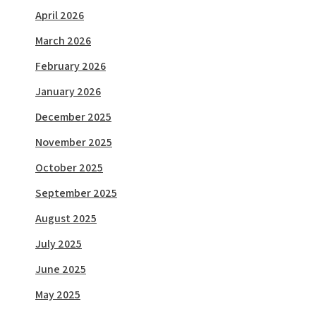
April 2026
March 2026
February 2026
January 2026
December 2025
November 2025
October 2025
September 2025
August 2025
July 2025
June 2025
May 2025