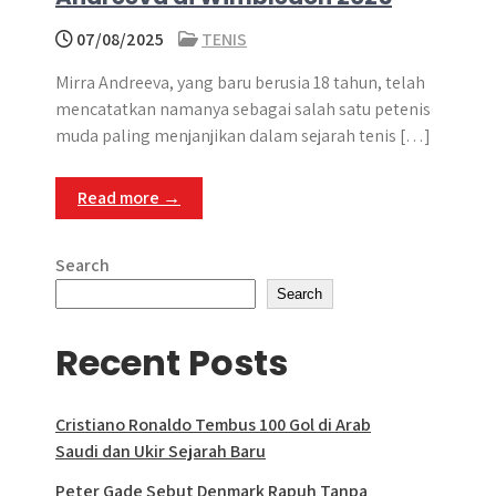
07/08/2025
TENIS
Mirra Andreeva, yang baru berusia 18 tahun, telah
mencatatkan namanya sebagai salah satu petenis
muda paling menjanjikan dalam sejarah tenis […]
Read more →
Search
Search
Recent Posts
Cristiano Ronaldo Tembus 100 Gol di Arab
Saudi dan Ukir Sejarah Baru
Peter Gade Sebut Denmark Rapuh Tanpa