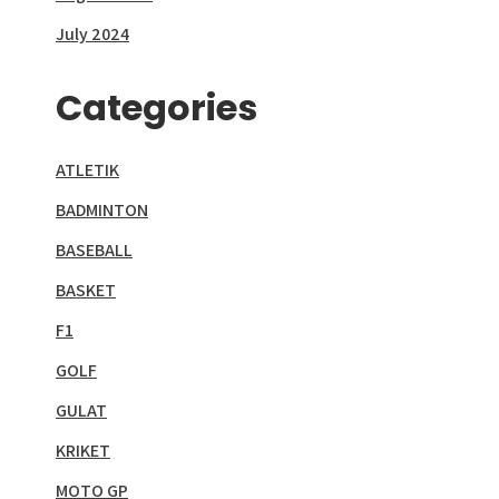
July 2024
Categories
ATLETIK
BADMINTON
BASEBALL
BASKET
F1
GOLF
GULAT
KRIKET
MOTO GP