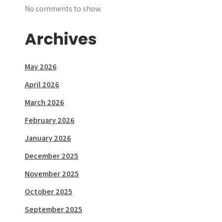
No comments to show.
Archives
May 2026
April 2026
March 2026
February 2026
January 2026
December 2025
November 2025
October 2025
September 2025