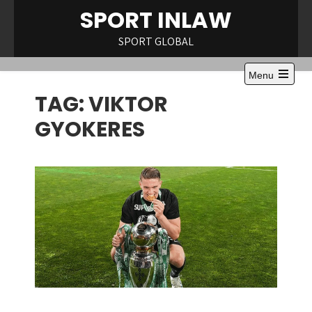
Skip
şa
Dizipal
Galabet Giriş
marsbahis
BirCasino giriş
Padişahbet
Vippar
SPORT INLAW
to
content
SPORT GLOBAL
Menu
Open
TAG:
VIKTOR
the
main
menu
GYOKERES