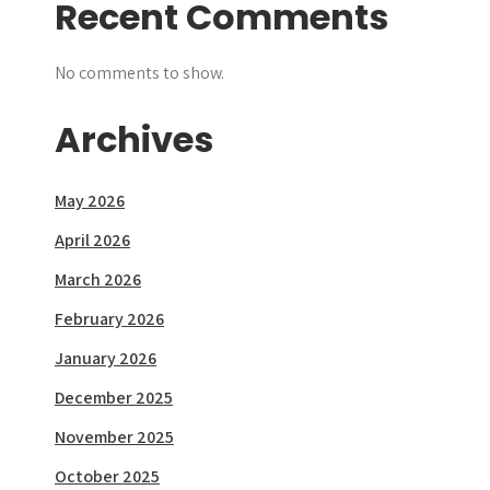
Recent Comments
No comments to show.
Archives
May 2026
April 2026
March 2026
February 2026
January 2026
December 2025
November 2025
October 2025