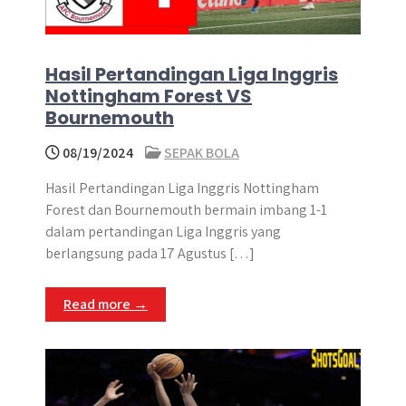
Hasil Pertandingan Liga Inggris
Nottingham Forest VS
Bournemouth
08/19/2024
SEPAK BOLA
Hasil Pertandingan Liga Inggris ​Nottingham
Forest dan Bournemouth bermain imbang 1-1
dalam pertandingan Liga Inggris yang
berlangsung pada 17 Agustus […]
Read more →