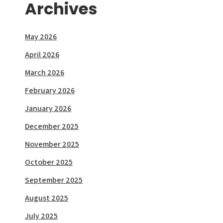
Archives
May 2026
April 2026
March 2026
February 2026
January 2026
December 2025
November 2025
October 2025
September 2025
August 2025
July 2025