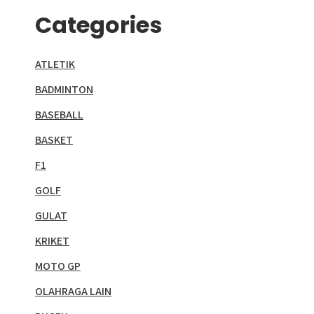
Categories
ATLETIK
BADMINTON
BASEBALL
BASKET
F1
GOLF
GULAT
KRIKET
MOTO GP
OLAHRAGA LAIN