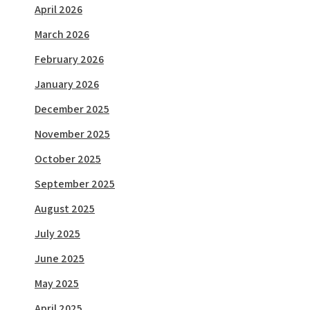
April 2026
March 2026
February 2026
January 2026
December 2025
November 2025
October 2025
September 2025
August 2025
July 2025
June 2025
May 2025
April 2025