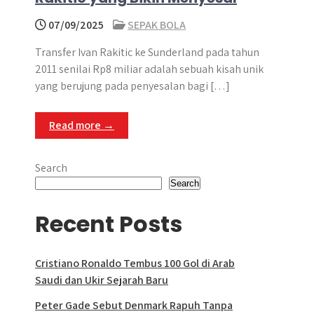
07/09/2025
SEPAK BOLA
Transfer Ivan Rakitic ke Sunderland pada tahun
2011 senilai Rp8 miliar adalah sebuah kisah unik
yang berujung pada penyesalan bagi […]
Read more →
Search
Search
Recent Posts
Cristiano Ronaldo Tembus 100 Gol di Arab
Saudi dan Ukir Sejarah Baru
Peter Gade Sebut Denmark Rapuh Tanpa