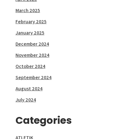
March 2025
February 2025
January 2025
December 2024
November 2024
October 2024
September 2024
August 2024
July 2024
Categories
ATLETIK