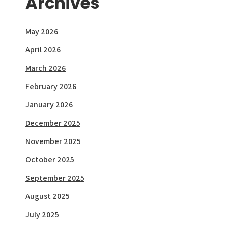
Archives
May 2026
April 2026
March 2026
February 2026
January 2026
December 2025
November 2025
October 2025
September 2025
August 2025
July 2025