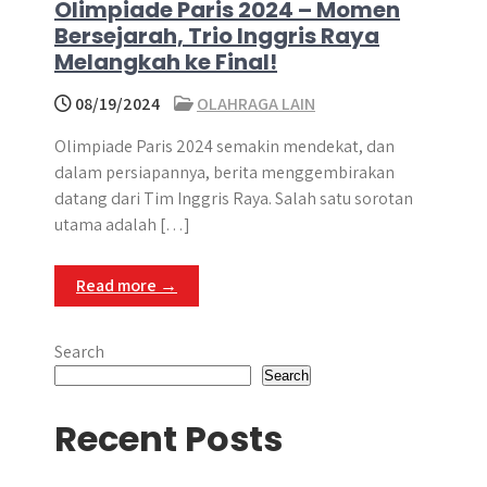
Olimpiade Paris 2024 – Momen
Bersejarah, Trio Inggris Raya
Melangkah ke Final!
08/19/2024
OLAHRAGA LAIN
Olimpiade Paris 2024 semakin mendekat, dan
dalam persiapannya, berita menggembirakan
datang dari Tim Inggris Raya. Salah satu sorotan
utama adalah […]
Read more →
Search
Search
Recent Posts