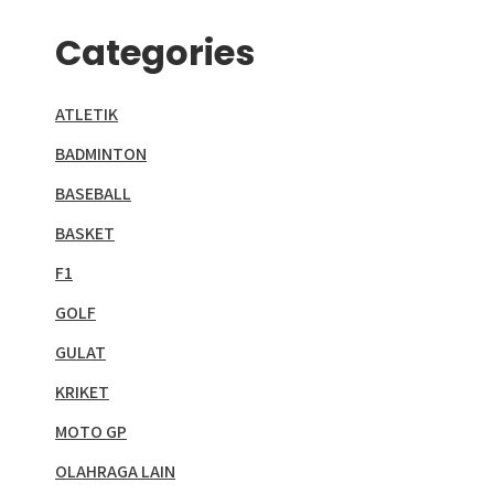
Categories
ATLETIK
BADMINTON
BASEBALL
BASKET
F1
GOLF
GULAT
KRIKET
MOTO GP
OLAHRAGA LAIN