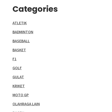
Categories
ATLETIK
BADMINTON
BASEBALL
BASKET
F1
GOLF
GULAT
KRIKET
MOTO GP
OLAHRAGA LAIN