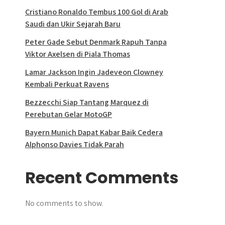
Cristiano Ronaldo Tembus 100 Gol di Arab
Saudi dan Ukir Sejarah Baru
Peter Gade Sebut Denmark Rapuh Tanpa
Viktor Axelsen di Piala Thomas
Lamar Jackson Ingin Jadeveon Clowney
Kembali Perkuat Ravens
Bezzecchi Siap Tantang Marquez di
Perebutan Gelar MotoGP
Bayern Munich Dapat Kabar Baik Cedera
Alphonso Davies Tidak Parah
Recent Comments
No comments to show.