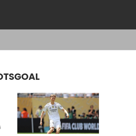
tv
justin tv
iptv
jojobet
jojobet
casibom
grandpashabet
holiganbet
zbah
HOTSGOAL
i