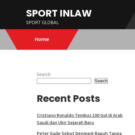
Skip
e bonusu
Dizipal
Galabet Giriş
marsbahis
Betify
Padişahbet
Vippark
H
SPORT INLAW
to
content
SPORT GLOBAL
Home
Search
Search
Recent Posts
Cristiano Ronaldo Tembus 100 Gol di Arab
Saudi dan Ukir Sejarah Baru
Peter Gade Sebut Denmark Rapuh Tanpa