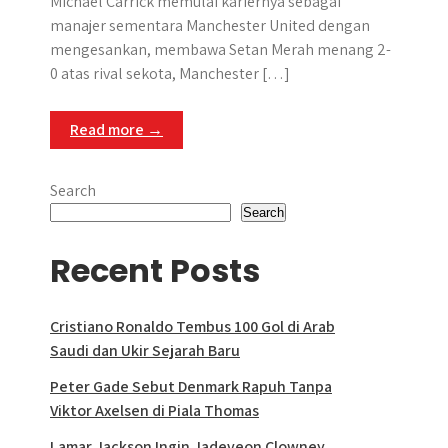
Michael Carrick memulai kariernya sebagai
manajer sementara Manchester United dengan
mengesankan, membawa Setan Merah menang 2-
0 atas rival sekota, Manchester […]
Read more →
Search
Search
Recent Posts
Cristiano Ronaldo Tembus 100 Gol di Arab
Saudi dan Ukir Sejarah Baru
Peter Gade Sebut Denmark Rapuh Tanpa
Viktor Axelsen di Piala Thomas
Lamar Jackson Ingin Jadeveon Clowney