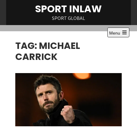
Skip
ifşa
Dizipal
Galabet Giriş
marsbahis
BirCasino giriş
Padişahbet
Vippa
SPORT INLAW
to
content
SPORT GLOBAL
Menu
Open
TAG:
MICHAEL
the
main
menu
CARRICK