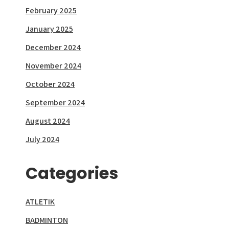
February 2025
January 2025
December 2024
November 2024
October 2024
September 2024
August 2024
July 2024
Categories
ATLETIK
BADMINTON