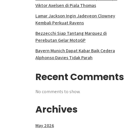
Viktor Axelsen di Piala Thomas
Lamar Jackson Ingin Jadeveon Clowney
Kembali Perkuat Ravens
Bezzecchi Siap Tantang Marquez di
Perebutan Gelar MotoGP
Bayern Munich Dapat Kabar Baik Cedera
Alphonso Davies Tidak Parah
Recent Comments
No comments to show.
Archives
May 2026