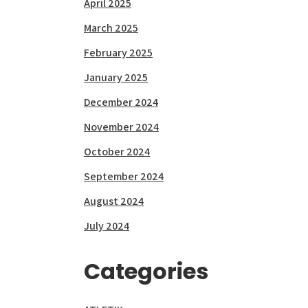
April 2025
March 2025
February 2025
January 2025
December 2024
November 2024
October 2024
September 2024
August 2024
July 2024
Categories