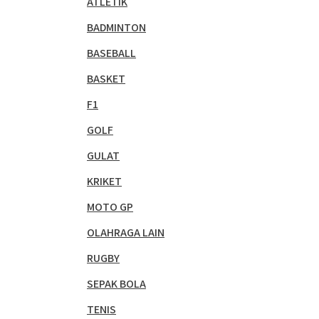
ATLETIK
BADMINTON
BASEBALL
BASKET
F1
GOLF
GULAT
KRIKET
MOTO GP
OLAHRAGA LAIN
RUGBY
SEPAK BOLA
TENIS