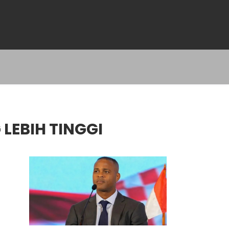
n tv
iptv
jojobet
jojobet
casibom
grandpashabet
dizipal
holiganbet
zb
LEBIH TINGGI