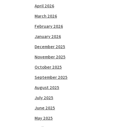
April 2026
March 2026
February 2026
January 2026
December 2025
November 2025
October 2025
September 2025
August 2025
July 2025
June 2025
May 2025