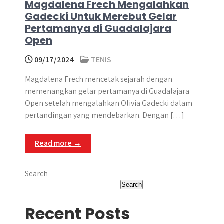
​Magdalena Frech Mengalahkan
Gadecki Untuk Merebut Gelar
Pertamanya di Guadalajara
Open
09/17/2024
TENIS
Magdalena Frech mencetak sejarah dengan
memenangkan gelar pertamanya di Guadalajara
Open setelah mengalahkan Olivia Gadecki dalam
pertandingan yang mendebarkan.​ Dengan […]
Read more →
Search
Search
Recent Posts