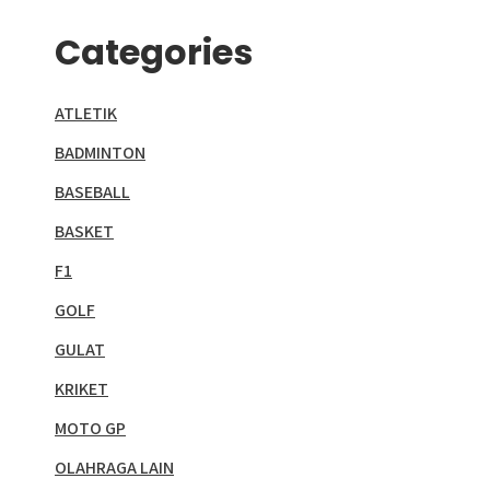
Categories
ATLETIK
BADMINTON
BASEBALL
BASKET
F1
GOLF
GULAT
KRIKET
MOTO GP
OLAHRAGA LAIN