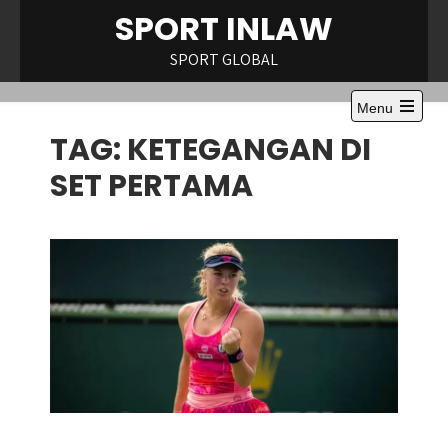
Skip
 ifşa
Dizipal
Galabet Giriş
marsbahis
BirCasino giriş
Padişahbet
Vipp
SPORT INLAW
to
content
SPORT GLOBAL
Menu
Open
TAG:
KETEGANGAN DI
the
main
menu
SET PERTAMA