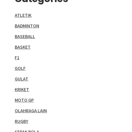
ATLETIK
BADMINTON
BASEBALL
BASKET
F1
GOLF
GULAT
KRIKET
MOTO GP
OLAHRAGA LAIN
RUGBY
SEPAK BOLA