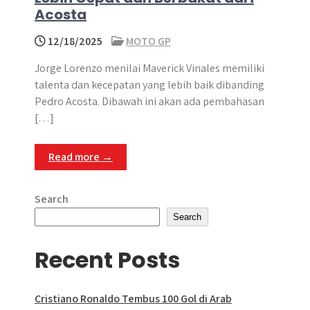
Acosta
12/18/2025
MOTO GP
Jorge Lorenzo menilai Maverick Vinales memiliki
talenta dan kecepatan yang lebih baik dibanding
Pedro Acosta. Dibawah ini akan ada pembahasan
[…]
Read more →
Search
Search
Recent Posts
Cristiano Ronaldo Tembus 100 Gol di Arab