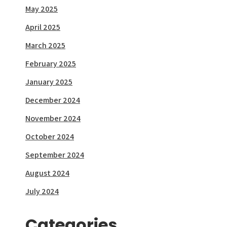
May 2025
April 2025
March 2025
February 2025
January 2025
December 2024
November 2024
October 2024
September 2024
August 2024
July 2024
Categories