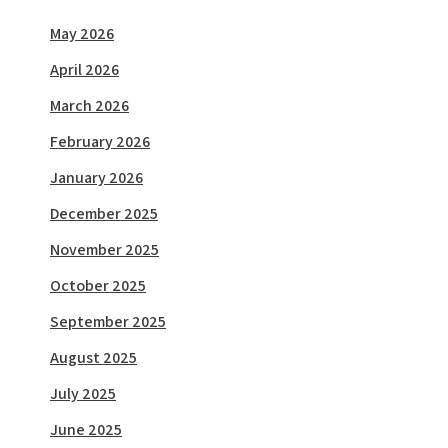
May 2026
April 2026
March 2026
February 2026
January 2026
December 2025
November 2025
October 2025
September 2025
August 2025
July 2025
June 2025