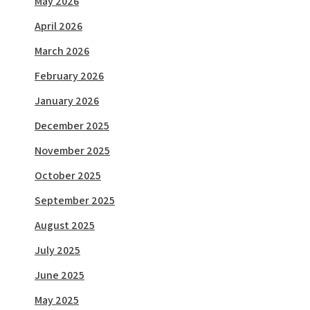
May 2026
April 2026
March 2026
February 2026
January 2026
December 2025
November 2025
October 2025
September 2025
August 2025
July 2025
June 2025
May 2025