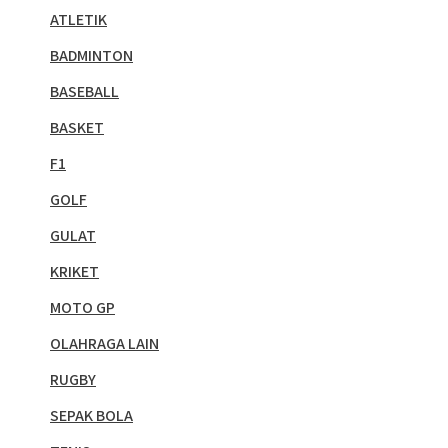
ATLETIK
BADMINTON
BASEBALL
BASKET
F1
GOLF
GULAT
KRIKET
MOTO GP
OLAHRAGA LAIN
RUGBY
SEPAK BOLA