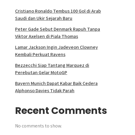
Cristiano Ronaldo Tembus 100 Gol di Arab
Saudi dan Ukir Sejarah Baru
Peter Gade Sebut Denmark Rapuh Tanpa
Viktor Axelsen di Piala Thomas
Lamar Jackson Ingin Jadeveon Clowney
Kembali Perkuat Ravens
Bezzecchi Siap Tantang Marquez di
Perebutan Gelar MotoGP
Bayern Munich Dapat Kabar Baik Cedera
Alphonso Davies Tidak Parah
Recent Comments
No comments to show.