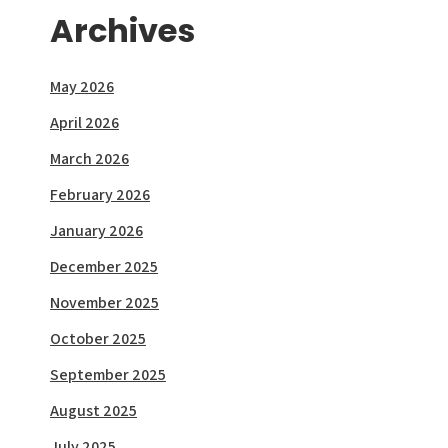
Archives
May 2026
April 2026
March 2026
February 2026
January 2026
December 2025
November 2025
October 2025
September 2025
August 2025
July 2025