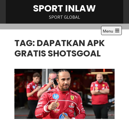
Skip
eri
pusulabet
deneme bonusu
Dizipal
Galabet Giriş
mostbet
Betify
Pa
SPORT INLAW
to
content
SPORT GLOBAL
Menu
Open
TAG:
DAPATKAN APK
the
main
menu
GRATIS SHOTSGOAL