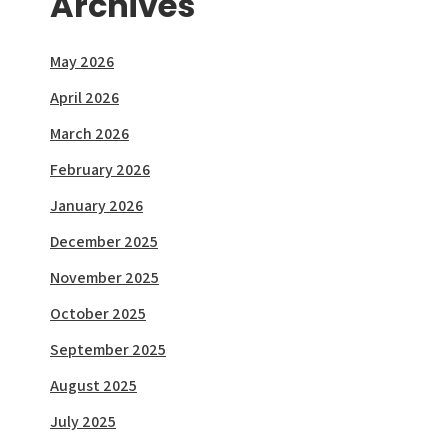
Archives
May 2026
April 2026
March 2026
February 2026
January 2026
December 2025
November 2025
October 2025
September 2025
August 2025
July 2025