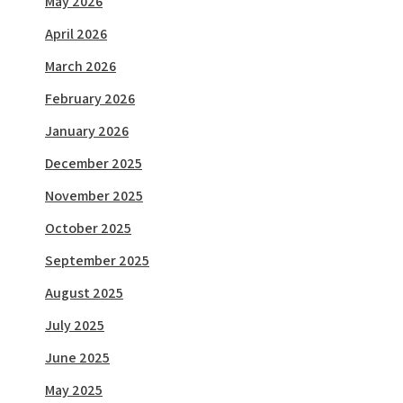
May 2026
April 2026
March 2026
February 2026
January 2026
December 2025
November 2025
October 2025
September 2025
August 2025
July 2025
June 2025
May 2025