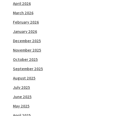
April 2026
March 2026
February 2026
January 2026
December 2025
November 2025
October 2025
September 2025
August 2025
July 2025
June 2025
May 2025
April 2025