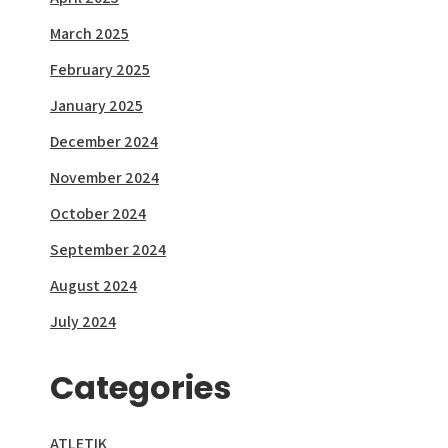
March 2025
February 2025
January 2025
December 2024
November 2024
October 2024
September 2024
August 2024
July 2024
Categories
ATLETIK