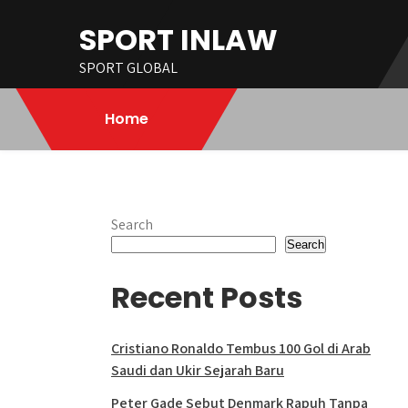
Skip
şa
Dizipal
Galabet Giriş
marsbahis
BirCasino giriş
Padişahbet
Vippark
SPORT INLAW
to
content
SPORT GLOBAL
Home
Search
Search
Recent Posts
Cristiano Ronaldo Tembus 100 Gol di Arab
Saudi dan Ukir Sejarah Baru
Peter Gade Sebut Denmark Rapuh Tanpa