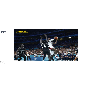
kat
ama,