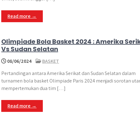
Read more →
Olimpiade Bola Basket 2024 : Amerika Seri
Vs Sudan Selatan
08/06/2024
BASKET
Pertandingan antara Amerika Serikat dan Sudan Selatan dalam
turnamen bola basket Olimpiade Paris 2024 menjadi sorotan ut
mempertemukan dua tim […]
Read more →