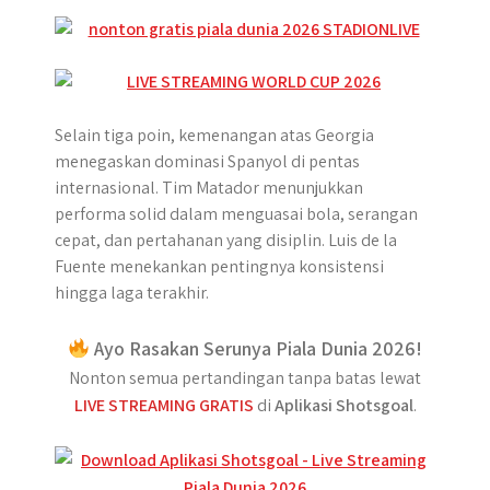
Selain tiga poin, kemenangan atas Georgia
menegaskan dominasi Spanyol di pentas
internasional. Tim Matador menunjukkan
performa solid dalam menguasai bola, serangan
cepat, dan pertahanan yang disiplin. Luis de la
Fuente menekankan pentingnya konsistensi
hingga laga terakhir.
Ayo Rasakan Serunya Piala Dunia 2026!
Nonton semua pertandingan tanpa batas lewat
LIVE STREAMING GRATIS
di
Aplikasi Shotsgoal
.