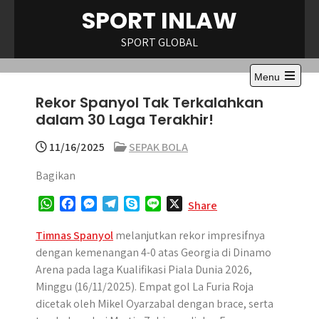
Skip
bonusu
Dizipal
Galabet Giriş
marsbahis
Betify
Padişahbet
Vippark
Hit
SPORT INLAW
to
content
SPORT GLOBAL
Menu
Open
Rekor Spanyol Tak Terkalahkan
the
main
dalam 30 Laga Terakhir!
menu
11/16/2025
SEPAK BOLA
Bagikan
W
F
M
T
S
L
X
Share
h
a
e
e
k
i
a
c
s
l
y
n
Timnas Spanyol
melanjutkan rekor impresifnya
t
e
s
e
p
e
dengan kemenangan 4-0 atas Georgia di Dinamo
s
b
e
g
e
Arena pada laga Kualifikasi Piala Dunia 2026,
A
o
n
r
Minggu (16/11/2025). Empat gol La Furia Roja
p
o
g
a
dicetak oleh Mikel Oyarzabal dengan brace, serta
p
k
e
m