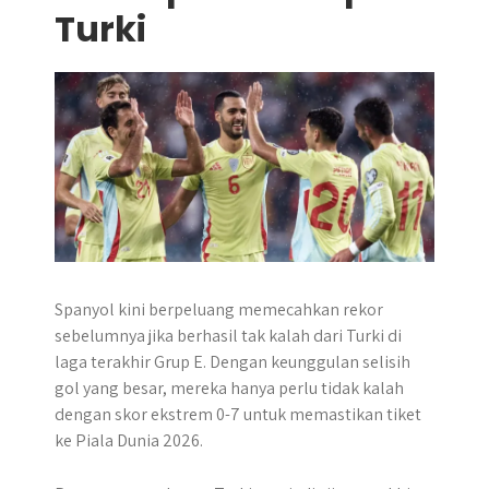
Turki
Spanyol kini berpeluang memecahkan rekor
sebelumnya jika berhasil tak kalah dari Turki di
laga terakhir Grup E. Dengan keunggulan selisih
gol yang besar, mereka hanya perlu tidak kalah
dengan skor ekstrem 0-7 untuk memastikan tiket
ke Piala Dunia 2026.