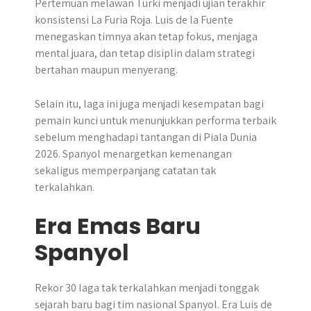
Pertemuan melawan Turki menjadi ujian terakhir
konsistensi La Furia Roja. Luis de la Fuente
menegaskan timnya akan tetap fokus, menjaga
mental juara, dan tetap disiplin dalam strategi
bertahan maupun menyerang.
Selain itu, laga ini juga menjadi kesempatan bagi
pemain kunci untuk menunjukkan performa terbaik
sebelum menghadapi tantangan di Piala Dunia
2026. Spanyol menargetkan kemenangan
sekaligus memperpanjang catatan tak
terkalahkan.
Era Emas Baru
Spanyol
Rekor 30 laga tak terkalahkan menjadi tonggak
sejarah baru bagi tim nasional Spanyol. Era Luis de