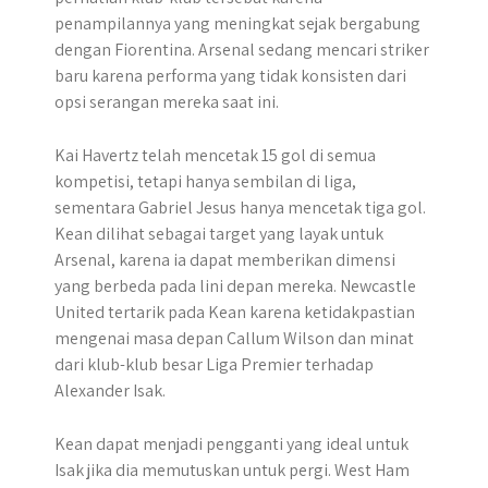
penampilannya yang meningkat sejak bergabung
dengan Fiorentina. Arsenal sedang mencari striker
baru karena performa yang tidak konsisten dari
opsi serangan mereka saat ini.
Kai Havertz telah mencetak 15 gol di semua
kompetisi, tetapi hanya sembilan di liga,
sementara Gabriel Jesus hanya mencetak tiga gol.
Kean dilihat sebagai target yang layak untuk
Arsenal, karena ia dapat memberikan dimensi
yang berbeda pada lini depan mereka. Newcastle
United tertarik pada Kean karena ketidakpastian
mengenai masa depan Callum Wilson dan minat
dari klub-klub besar Liga Premier terhadap
Alexander Isak.
Kean dapat menjadi pengganti yang ideal untuk
Isak jika dia memutuskan untuk pergi. West Ham