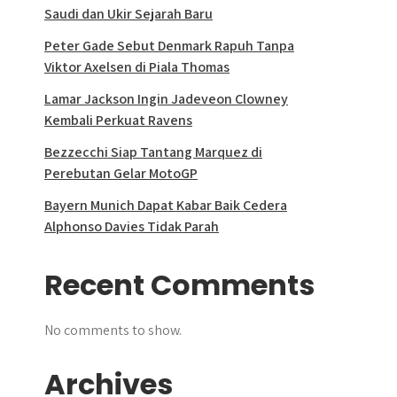
Saudi dan Ukir Sejarah Baru
Peter Gade Sebut Denmark Rapuh Tanpa
Viktor Axelsen di Piala Thomas
Lamar Jackson Ingin Jadeveon Clowney
Kembali Perkuat Ravens
Bezzecchi Siap Tantang Marquez di
Perebutan Gelar MotoGP
Bayern Munich Dapat Kabar Baik Cedera
Alphonso Davies Tidak Parah
Recent Comments
No comments to show.
Archives