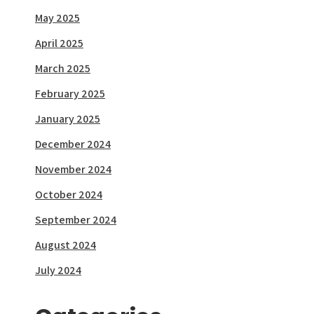
May 2025
April 2025
March 2025
February 2025
January 2025
December 2024
November 2024
October 2024
September 2024
August 2024
July 2024