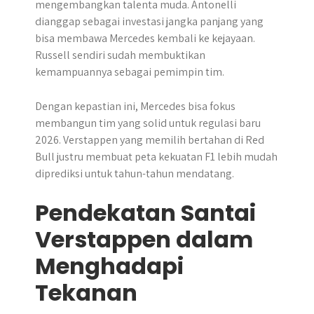
mengembangkan talenta muda. Antonelli
dianggap sebagai investasi jangka panjang yang
bisa membawa Mercedes kembali ke kejayaan.
Russell sendiri sudah membuktikan
kemampuannya sebagai pemimpin tim.
Dengan kepastian ini, Mercedes bisa fokus
membangun tim yang solid untuk regulasi baru
2026. Verstappen yang memilih bertahan di Red
Bull justru membuat peta kekuatan F1 lebih mudah
diprediksi untuk tahun-tahun mendatang.
Pendekatan Santai
Verstappen dalam
Menghadapi
Tekanan