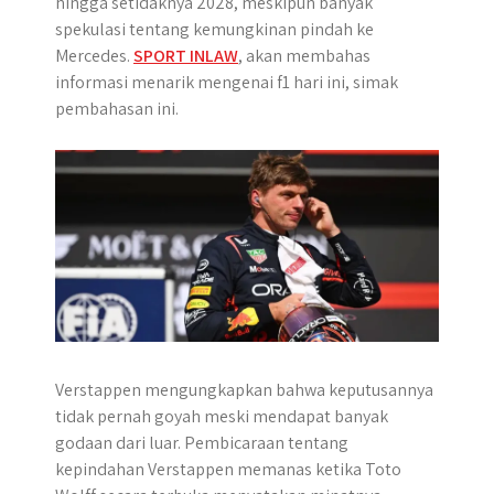
hingga setidaknya 2028, meskipun banyak
p
k
e
m
spekulasi tentang kemungkinan pindah ke
r
Mercedes.
SPORT INLAW
, akan membahas
informasi menarik mengenai f1 hari ini, simak
pembahasan ini.
Verstappen mengungkapkan bahwa keputusannya
tidak pernah goyah meski mendapat banyak
godaan dari luar. Pembicaraan tentang
kepindahan Verstappen memanas ketika Toto