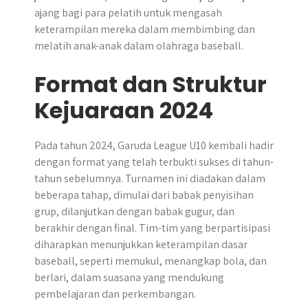
ajang bagi para pelatih untuk mengasah
keterampilan mereka dalam membimbing dan
melatih anak-anak dalam olahraga baseball.
Format dan Struktur
Kejuaraan 2024
Pada tahun 2024, Garuda League U10 kembali hadir
dengan format yang telah terbukti sukses di tahun-
tahun sebelumnya. Turnamen ini diadakan dalam
beberapa tahap, dimulai dari babak penyisihan
grup, dilanjutkan dengan babak gugur, dan
berakhir dengan final. Tim-tim yang berpartisipasi
diharapkan menunjukkan keterampilan dasar
baseball, seperti memukul, menangkap bola, dan
berlari, dalam suasana yang mendukung
pembelajaran dan perkembangan.