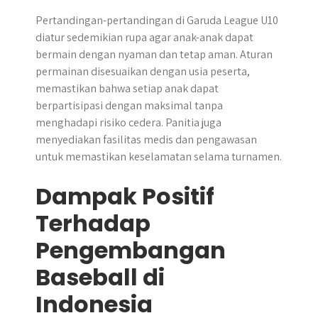
Pertandingan-pertandingan di Garuda League U10
diatur sedemikian rupa agar anak-anak dapat
bermain dengan nyaman dan tetap aman. Aturan
permainan disesuaikan dengan usia peserta,
memastikan bahwa setiap anak dapat
berpartisipasi dengan maksimal tanpa
menghadapi risiko cedera. Panitia juga
menyediakan fasilitas medis dan pengawasan
untuk memastikan keselamatan selama turnamen.
Dampak Positif
Terhadap
Pengembangan
Baseball di
Indonesia