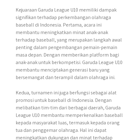
Kejuaraan Garuda League U10 memiliki dampak
signifikan terhadap perkembangan olahraga
baseball di Indonesia. Pertama, acara ini
membantu meningkatkan minat anak-anak
terhadap baseball, yang merupakan langkah awal
penting dalam pengembangan pemain-pemain
masa depan. Dengan memberikan platform bagi
anak-anak untuk berkompetisi. Garuda League U10
membantu menciptakan generasi baru yang
bersemangat dan terampil dalam olahraga ini.
Kedua, turnamen ini juga berfungsi sebagai alat
promosi untuk baseball di Indonesia. Dengan
melibatkan tim-tim dari berbagai daerah, Garuda
League U10 membantu memperkenalkan baseball
kepada masyarakat luas, termasuk kepada orang
tua dan penggemar olahraga. Hal ini dapat
meningkatkan dukungan dan minat terhadap