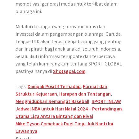
memotivasi generasi muda untuk terlibat dalam
olahraga ini.
Melalui dukungan yang terus-menerus dan
investasi dalam pengembangan olahraga. Garuda
League U10 akan terus menjadi ajang yang penting
dan inspiratif bagi anak-anak di seluruh Indonesia.
Selalu ikuti informasi terupdate dan terpercaya
yang telah kami rangkum tentang SPORT GLOBAL
pastinya hanya di
Shotsgoal.com
Tags:
Dampak Positif Terhadap
,
Format dan
Struktur Kejuaraan
,
Harapan dan Tantangan
,
Menghidupkan Semangat Baseball
,
SPORT INLAW
Post
Jadwal NBA untuk Hari Natal 2024 – Pertandingan
Utama Liga Antara Bintang dan Rival
navigation
Mike Tyson Comeback Duel Tinju Juli Nanti Ini
Lawannya
Search