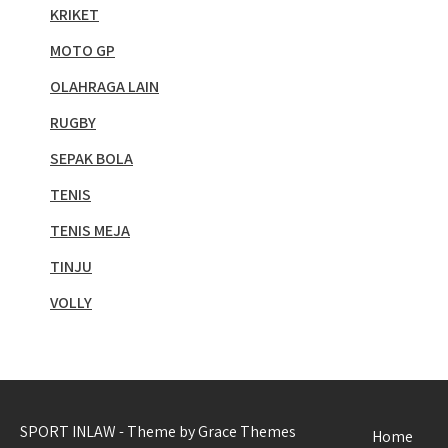
KRIKET
MOTO GP
OLAHRAGA LAIN
RUGBY
SEPAK BOLA
TENIS
TENIS MEJA
TINJU
VOLLY
SPORT INLAW - Theme by Grace Themes
Home