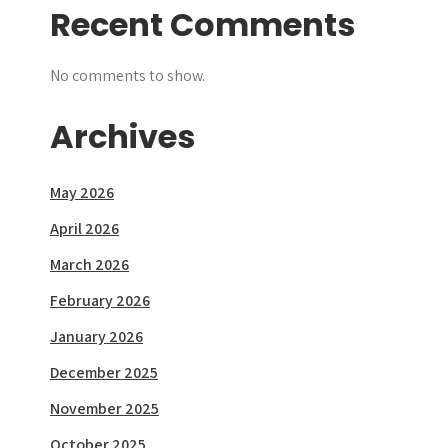
Recent Comments
No comments to show.
Archives
May 2026
April 2026
March 2026
February 2026
January 2026
December 2025
November 2025
October 2025