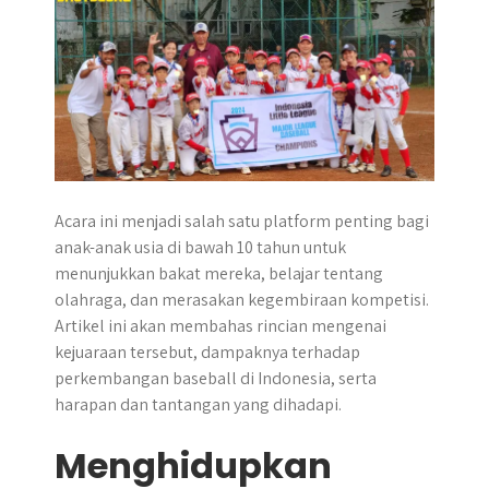
r
Acara ini menjadi salah satu platform penting bagi
anak-anak usia di bawah 10 tahun untuk
menunjukkan bakat mereka, belajar tentang
olahraga, dan merasakan kegembiraan kompetisi.
Artikel ini akan membahas rincian mengenai
kejuaraan tersebut, dampaknya terhadap
perkembangan baseball di Indonesia, serta
harapan dan tantangan yang dihadapi.
Menghidupkan