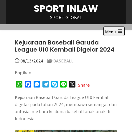
Skip
nusu
Dizipal
Galabet Giriş
marsbahis
Betify
Padişahbet
Vippark
Hitbe
SPORT INLAW
to
content
SPORT GLOBAL
Menu
Open
Kejuaraan Baseball Garuda
the
main
League U10 Kembali Digelar 2024
menu
08/13/2024
BASEBALL
Bagikan
W
F
M
T
S
L
X
Share
h
a
e
e
k
i
a
c
s
l
y
n
Kejuaraan Baseball Garuda League U10 kembali
t
e
s
e
p
e
digelar pada tahun 2024, membawa semangat dan
s
b
e
g
e
antusiasme baru ke dunia baseball anak-anak di
A
o
n
r
Indonesia.
p
o
g
a
p
k
e
m