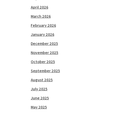
April 2026
March 2026
February 2026
January 2026
December 2025
November 2025
October 2025
September 2025
August 2025
July 2025
June 2025
May 2025