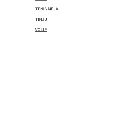
TENIS MEJA
TINJU
VOLLY