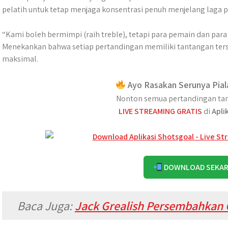
pelatih untuk tetap menjaga konsentrasi penuh menjelang laga
“Kami boleh bermimpi (raih treble), tetapi para pemain dan para 
Menekankan bahwa setiap pertandingan memiliki tantangan ters
maksimal.
Ayo Rasakan Serunya Pial
Nonton semua pertandingan tan
LIVE STREAMING GRATIS
di
Apli
DOWNLOAD SEKA
Baca Juga:
Jack Grealish Persembahkan G