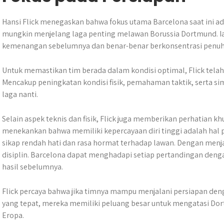
Hansi Flick menegaskan bahwa fokus utama Barcelona saat ini 
mungkin menjelang laga penting melawan Borussia Dortmund. Ia
kemenangan sebelumnya dan benar-benar berkonsentrasi penuh
Untuk memastikan tim berada dalam kondisi optimal, Flick telah
Mencakup peningkatan kondisi fisik, pemahaman taktik, serta simu
laga nanti.
Selain aspek teknis dan fisik, Flick juga memberikan perhatian k
menekankan bahwa memiliki kepercayaan diri tinggi adalah hal p
sikap rendah hati dan rasa hormat terhadap lawan. Dengan men
disiplin. Barcelona dapat menghadapi setiap pertandingan deng
hasil sebelumnya.
Flick percaya bahwa jika timnya mampu menjalani persiapan d
yang tepat, mereka memiliki peluang besar untuk mengatasi Dor
Eropa.