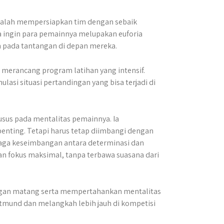
adalah mempersiapkan tim dengan sebaik
 ingin para pemainnya melupakan euforia
 pada tantangan di depan mereka.
 merancang program latihan yang intensif.
lasi situasi pertandingan yang bisa terjadi di
husus pada mentalitas pemainnya. Ia
enting. Tetapi harus tetap diimbangi dengan
jaga keseimbangan antara determinasi dan
an fokus maksimal, tanpa terbawa suasana dari
engan matang serta mempertahankan mentalitas
tmund dan melangkah lebih jauh di kompetisi