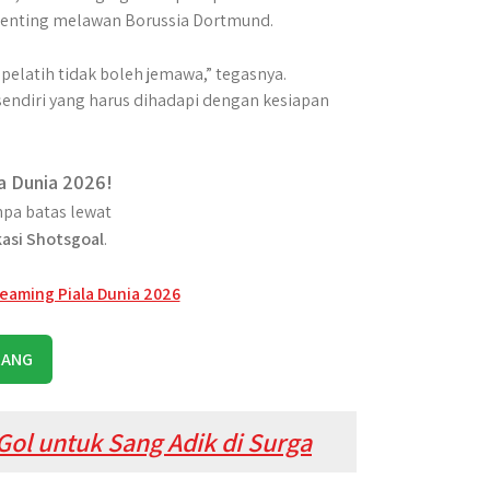
 penting melawan Borussia Dortmund.
pelatih tidak boleh jemawa,” tegasnya.
endiri yang harus dihadapi dengan kesiapan
a Dunia 2026!
pa batas lewat
kasi Shotsgoal
.
RANG
ol untuk Sang Adik di Surga