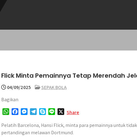
Hitbet
몽골 esim
betpark
betpark
grandpashabet
casibom
jojobet
atl
Flick Minta Pemainnya Tetap Merendah J
04/09/2025
SEPAK BOLA
Bagikan
W
F
M
T
S
L
X
Share
h
a
e
e
k
i
a
c
s
l
y
n
Pelatih Barcelona, Hansi Flick, minta para pemainnya untuk tid
t
e
s
e
p
e
pertandingan melawan Dortmund.