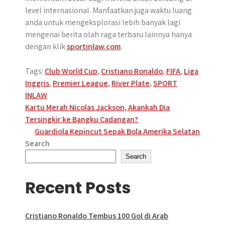
level internasional. Manfaatkan juga waktu luang
anda untuk mengeksplorasi lebih banyak lagi
mengenai berita olah raga terbaru lainnya hanya
dengan klik
sportinlaw.com
.
Tags:
Club World Cup
,
Cristiano Ronaldo
,
FIFA
,
Liga
Inggris
,
Premier League
,
River Plate
,
SPORT
INLAW
Post
Kartu Merah Nicolas Jackson, Akankah Dia
Tersingkir ke Bangku Cadangan?
navigation
Guardiola Kepincut Sepak Bola Amerika Selatan
Search
Search
Recent Posts
Cristiano Ronaldo Tembus 100 Gol di Arab