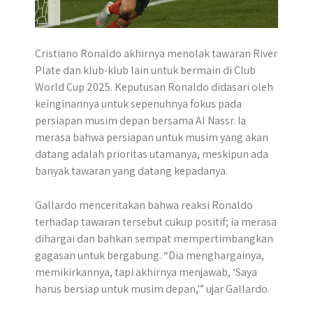
Cristiano Ronaldo akhirnya menolak tawaran River
Plate dan klub-klub lain untuk bermain di Club
World Cup 2025. Keputusan Ronaldo didasari oleh
keinginannya untuk sepenuhnya fokus pada
persiapan musim depan bersama Al Nassr. Ia
merasa bahwa persiapan untuk musim yang akan
datang adalah prioritas utamanya, meskipun ada
banyak tawaran yang datang kepadanya.
Gallardo menceritakan bahwa reaksi Ronaldo
terhadap tawaran tersebut cukup positif; ia merasa
dihargai dan bahkan sempat mempertimbangkan
gagasan untuk bergabung. “Dia menghargainya,
memikirkannya, tapi akhirnya menjawab, ‘Saya
harus bersiap untuk musim depan,’” ujar Gallardo.