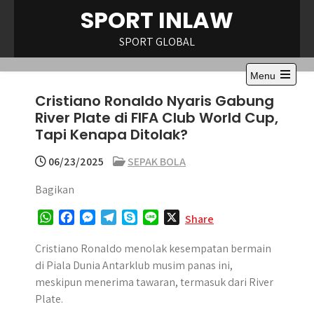
Skip
nusu
Dizipal
Galabet Giriş
marsbahis
Betify
Padişahbet
Vippark
Hitbe
SPORT INLAW
to
content
SPORT GLOBAL
Menu
Open
Cristiano Ronaldo Nyaris Gabung
the
main
River Plate di FIFA Club World Cup,
menu
Tapi Kenapa Ditolak?
06/23/2025
SEPAK BOLA
Bagikan
W
F
M
T
S
L
X
Share
h
a
e
e
k
i
a
c
s
l
y
n
Cristiano Ronaldo menolak kesempatan bermain
t
e
s
e
p
e
di Piala Dunia Antarklub musim panas ini,
s
b
e
g
e
meskipun menerima tawaran, termasuk dari River
A
o
n
r
Plate.
p
o
g
a