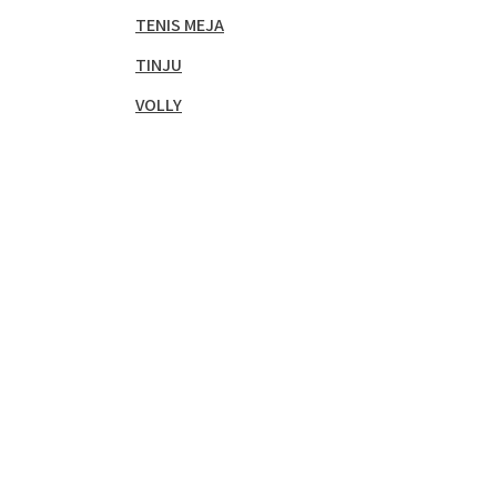
TENIS MEJA
TINJU
VOLLY