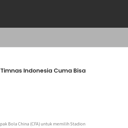
tlasbet
marsbahis
meritking
jojobet
jojobet
taraftarium24
taraftari
, Timnas Indonesia Cuma Bisa
epak Bola China (CFA) untuk memilih Stadion