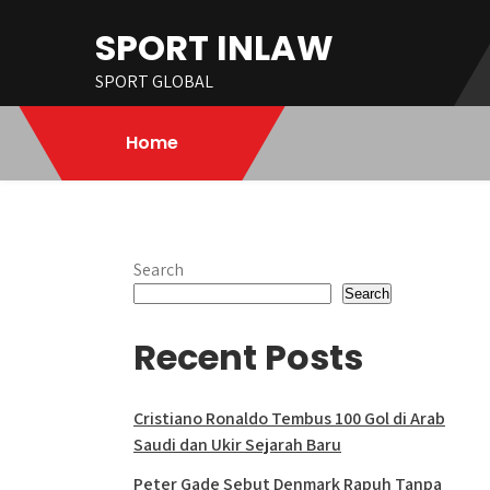
Skip
usu
Dizipal
Galabet Giriş
marsbahis
Betify
Padişahbet
Vippark
Hitbet
SPORT INLAW
to
content
SPORT GLOBAL
Home
Search
Search
Recent Posts
Cristiano Ronaldo Tembus 100 Gol di Arab
Saudi dan Ukir Sejarah Baru
Peter Gade Sebut Denmark Rapuh Tanpa