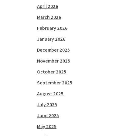
April 2026
March 2026
February 2026
January 2026
December 2025
November 2025
October 2025
September 2025
August 2025
July 2025
June 2025
May 2025