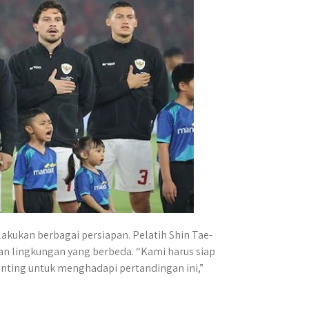
akukan berbagai persiapan. Pelatih Shin Tae-
n lingkungan yang berbeda. “Kami harus siap
enting untuk menghadapi pertandingan ini,”