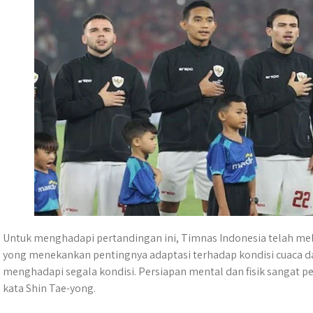
Untuk menghadapi pertandingan ini, Timnas Indonesia telah mel
yong menekankan pentingnya adaptasi terhadap kondisi cuaca da
menghadapi segala kondisi. Persiapan mental dan fisik sangat p
kata Shin Tae-yong.