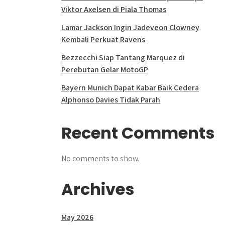
Viktor Axelsen di Piala Thomas
Lamar Jackson Ingin Jadeveon Clowney
Kembali Perkuat Ravens
Bezzecchi Siap Tantang Marquez di
Perebutan Gelar MotoGP
Bayern Munich Dapat Kabar Baik Cedera
Alphonso Davies Tidak Parah
Recent Comments
No comments to show.
Archives
May 2026