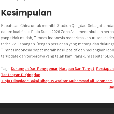
Kesimpulan
Keputusan China untuk memilih Stadion Qingdao. Sebagai kand
dalam kualifikasi Piala Dunia 2026 Zona Asia menimbulkan berb
yang tidak mudah, Timnas Indonesia menerima keputusan ini d
terbaik di lapangan. Dengan persiapan yang matang dan dukung
Timnas Indonesia dapat meraih hasil positif dan melangkah lebih j
terupdate dan terpercaya yang telah kami rangkum seputar SEPA
Tags:
Dukungan Dari Penggemar
,
Harapan Dan Target
,
Persiapan
Tantangan Di Qingdao
Post
Tinju Olimpiade Bakal Dihapus Warisan Muhammad Ali Terancam
Ba
navigation