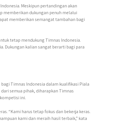
 Indonesia. Meskipun pertandingan akan
etap memberikan dukungan penuh melalui
n dapat memberikan semangat tambahan bagi
untuk tetap mendukung Timnas Indonesia.
 Dukungan kalian sangat berarti bagi para
 bagi Timnas Indonesia dalam kualifikasi Piala
 dari semua pihak, diharapkan Timnas
kompetisi ini.
as. “Kami harus tetap fokus dan bekerja keras.
mpuan kami dan meraih hasil terbaik,” kata