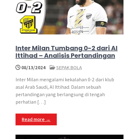
Inter Milan Tumbang 0-2 dari Al
Ittihad – Analisis Pertandingan
08/13/2024
SEPAK BOLA
Inter Milan mengalami kekalahan 0-2 dari klub
asal Arab Saudi, Al Ittihad. Dalam sebuah
pertandingan yang berlangsung di tengah
perhatian […]
Read more →