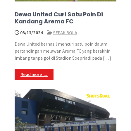
Dewa United Curi Satu Poin Di
Kandang Arema FC
08/13/2024
SEPAK BOLA
Dewa United berhasil mencuri satu poin dalam
pertandingan melawan Arema FC yang berakhir
imbang tanpa gol di Stadion Soepriadi pada […]
Read more →