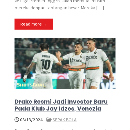
ke Liga Premier Inggris, akan memulai musim
mereka dengan tantangan besar. Mereka […]
Read more →
Drake Resmi Jadi Investor Baru
Pada Klub Jay Idzes, Venezia
08/13/2024
SEPAK BOLA