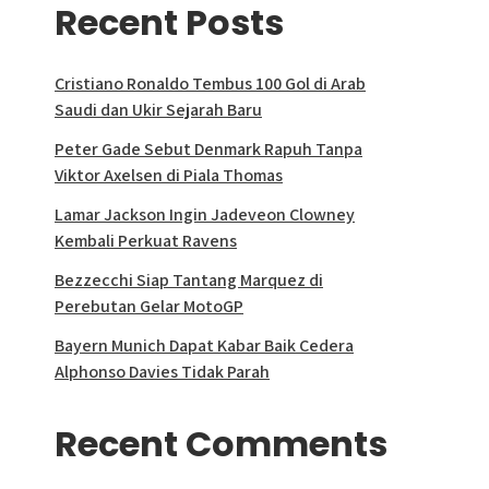
Recent Posts
Cristiano Ronaldo Tembus 100 Gol di Arab
Saudi dan Ukir Sejarah Baru
Peter Gade Sebut Denmark Rapuh Tanpa
Viktor Axelsen di Piala Thomas
Lamar Jackson Ingin Jadeveon Clowney
Kembali Perkuat Ravens
Bezzecchi Siap Tantang Marquez di
Perebutan Gelar MotoGP
Bayern Munich Dapat Kabar Baik Cedera
Alphonso Davies Tidak Parah
Recent Comments