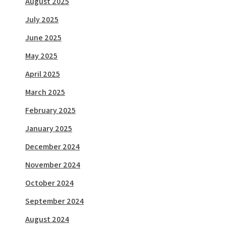
August 2025
July 2025
June 2025
May 2025
April 2025
March 2025
February 2025
January 2025
December 2024
November 2024
October 2024
September 2024
August 2024